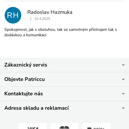
Radoslav Hazmuka
RH
|
10.4.2025
Hodnocení produktu je 5 z 5 hvězdiček.
Spokojenost, jak s obsluhou, tak se samotným přístrojem tak s
dodávkou a komunikací.
Z
Zákaznický servis
á
p
a
Objevte Patriccu
t
í
Kontaktujte nás
Adresa skladu a reklamací