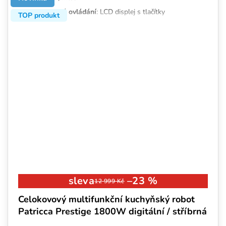
Jednoduché ovládání
: LCD displej s tlačítky
TOP produkt
Odolnost a kvalita
: celokovová konstrukce
Vysoký výkon
: nadstandardních 1800 W
Tichý provoz
: max. 75 dB
Bezpečnostní funkce
: tepelná a aretační pojistka
Objemná nádoba
: 6,5 litru
10 let záruka na motor
–23 %
12 999 Kč
Celokovový multifunkční kuchyňský robot
Patricca Prestige 1800W digitální / stříbrná