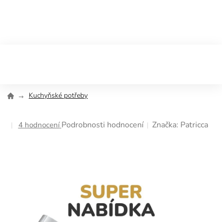
Přejít
na
obsah
Kuchyňské potřeby
Průměrné
Podrobnosti hodnocení
Značka:
Patricca
4 hodnocení
hodnocení
produktu
je
5,0
z
5
hvězdiček.