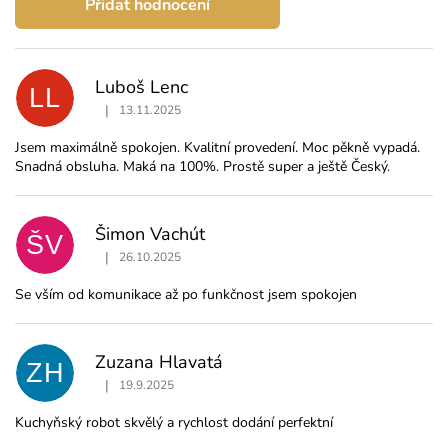
Přidat hodnocení
V
ý
p
Luboš Lenc
i
LL
s
|
13.11.2025
Hodnocení produktu je 5 z 5 hvězdiček.
h
Jsem maximálně spokojen. Kvalitní provedení. Moc pěkně vypadá.
o
Snadná obsluha. Maká na 100%. Prostě super a ještě Český.
d
n
o
c
Šimon Vachút
ŠV
e
|
26.10.2025
n
Hodnocení produktu je 5 z 5 hvězdiček.
í
Se vším od komunikace až po funkčnost jsem spokojen
Zuzana Hlavatá
ZH
|
19.9.2025
Hodnocení produktu je 5 z 5 hvězdiček.
Kuchyňský robot skvělý a rychlost dodání perfektní