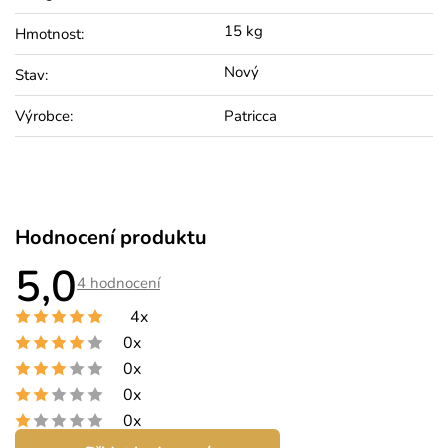
15 kg
Hmotnost
:
Nový
Stav
:
Výrobce
:
Patricca
Hodnocení produktu
5,0
Průměrné
4 hodnocení
hodnocení
produktu
4x
je
5,0
0x
z
5
0x
hvězdiček.
0x
0x