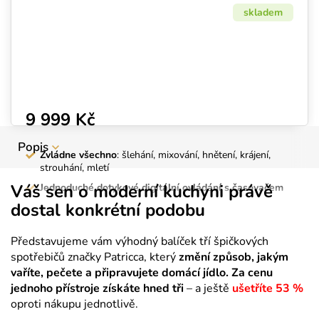
skladem
9 999 Kč
Popis
Zvládne všechno
: šlehání, mixování, hnětení, krájení,
strouhání, mletí
Váš sen o moderní kuchyni právě
Jednoduché dotykové digitální ovládání s časovačem
dostal konkrétní podobu
Odolnost a kvalita
: celokovová konstrukce
Vysoký výkon
: nadstandardních 1800 W
Představujeme vám výhodný balíček tří špičkových
Tichý provoz
spotřebičů značky Patricca, který
změní způsob, jakým
Kovové převody
vaříte, pečete a připravujete domácí jídlo. Za cenu
jednoho přístroje získáte hned tři
– a ještě
ušetříte 53 %
Objemná nádoba
: 8 litrů
oproti nákupu jednotlivě.
Bohaté příslušenství