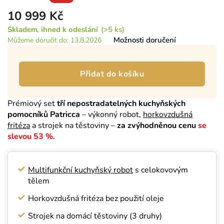
10 999 Kč
Měrná
Skladem
(>5 ks)
cena:
Možnosti doručení
Můžeme doručit do:
13.8.2026
Přidat do košíku
Prémiový set
tří nepostradatelných kuchyňských
pomocníků Patricca
– výkonný robot,
horkovzdušná
fritéza
a strojek na těstoviny –
za zvýhodněnou cenu
se
slevou 53 %.
Multifunkční kuchyňský robot
s celokovovým
tělem
Horkovzdušná fritéza bez použití oleje
Strojek na domácí těstoviny (3 druhy)