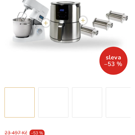
–53 %
23 497 Kč
–53 %