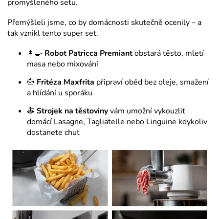
promyšleného setu.
Přemýšleli jsme, co by domácnosti skutečně ocenily – a
tak vznikl tento super set.
👩‍🍳
Robot Patricca Premiant
obstará těsto, mletí
masa nebo mixování
🍟
Fritéza Maxfrita
připraví oběd bez oleje, smažení
a hlídání u sporáku
🍝
Strojek na těstoviny
vám umožní vykouzlit
domácí Lasagne, Tagliatelle nebo Linguine kdykoliv
dostanete chuť