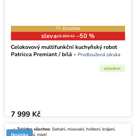
Z
ZDARMA
D
–50 %
15 999 Kč
A
R
M
Celokovový multifunkční kuchyňský robot
A
Patricca Premiant / bílá
+ Prodloužená záruka
skladem
7 999 Kč
Zvládne všechno
: šlehání, mixování, hnětení, krájení,
Novinka
strouhání, mletí