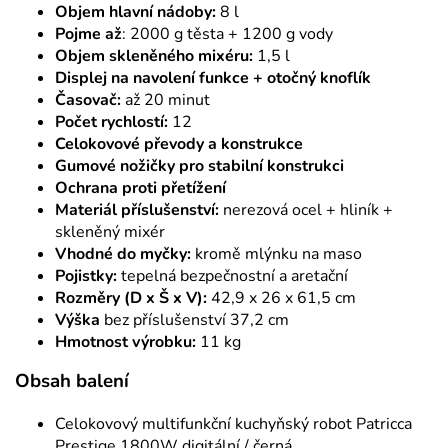
Objem hlavní nádoby:
8 l
Pojme až
: 2000 g těsta + 1200 g vody
Objem skleněného mixéru:
1,5 l
Displej na navolení funkce + otočný knoflík
Časovač:
až 20 minut
Počet rychlostí:
12
Celokovové převody a konstrukce
Gumové nožičky pro stabilní konstrukci
Ochrana proti přetížení
Materiál příslušenství:
nerezová ocel + hliník +
skleněný mixér
Vhodné do myčky:
kromě mlýnku na maso
Pojistky:
tepelná bezpečnostní a aretační
Rozměry (D x Š x V):
42,9 x 26 x 61,5 cm
Výška
bez příslušenství 37,2 cm
Hmotnost výrobku:
11 kg
Obsah balení
Celokovový multifunkční kuchyňský robot Patricca
Prestige 1800W digitální / černá