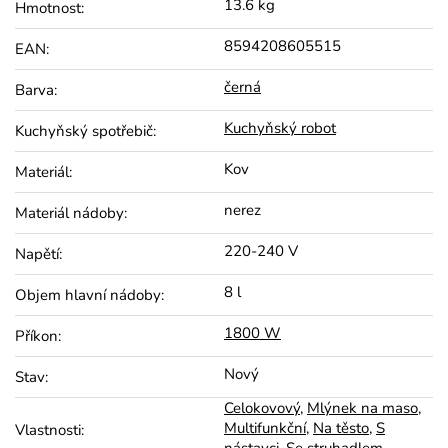
13.6 kg
Hmotnost
:
8594208605515
EAN
:
černá
Barva
:
Kuchyňský robot
Kuchyňský spotřebič
:
Kov
Materiál
:
nerez
Materiál nádoby
:
220-240 V
Napětí
:
8 l
Objem hlavní nádoby
:
1800 W
Příkon
:
Nový
Stav
:
Celokovový
,
Mlýnek na maso
,
Multifunkční
,
Na těsto
,
S
Vlastnosti
: