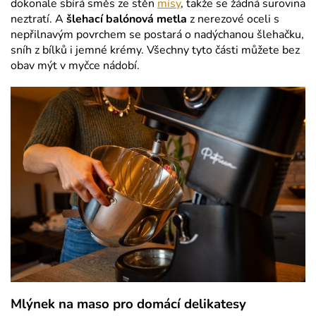
dokonale sbírá směs ze stěn
mísy
, takže se žádná surovina
neztratí. A
šlehací balónová metla
z nerezové oceli s
nepřilnavým povrchem se postará o nadýchanou šlehačku,
sníh z bílků i jemné krémy. Všechny tyto části můžete bez
obav mýt v myčce nádobí.
Mlýnek na maso pro domácí delikatesy