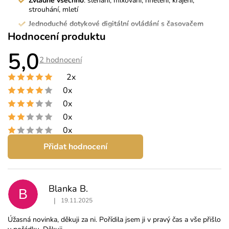
Zvládne všechno
: šlehání, mixování, hnětení, krájení,
strouhání, mletí
Jednoduché dotykové digitální ovládání s časovačem
Hodnocení produktu
Odolnost a kvalita
: celokovová konstrukce
5,0
Vysoký výkon
: nadstandardních 1800 W
Průměrné
2 hodnocení
hodnocení
Tichý provoz
produktu
2x
je
Kovové převody
5,0
0x
z
Objemná nádoba
: 8 litrů
5
0x
Bohaté příslušenství
hvězdiček.
0x
0x
Přidat hodnocení
V
ý
p
Blanka B.
i
B
s
|
19.11.2025
Hodnocení produktu je 5 z 5 hvězdiček.
h
Úžasná novinka, děkuji za ni. Pořídila jsem ji v pravý čas a vše přišlo
o