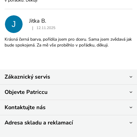
v pořádku. Děkuji
d
n
o
c
Jitka B.
J
e
|
12.11.2025
n
Hodnocení produktu je 5 z 5 hvězdiček.
í
Krásná černá barva, pořídila jsem pro dceru. Sama jsem zvědavá jak
bude spokojená. Za mě vše proběhlo v pořádku, děkuji.
Z
Zákaznický servis
á
p
a
Objevte Patriccu
t
í
Kontaktujte nás
Adresa skladu a reklamací