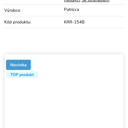
nástavci
,
Se struhadlem
Patricca
Výrobce
:
Kód produktu
:
KRR-154B
Novinka
TOP produkt