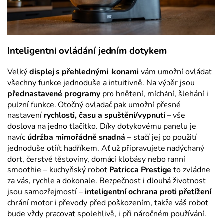
Inteligentní ovládání jedním dotykem
Velký
displej s přehlednými ikonami
vám umožní ovládat
všechny funkce jednoduše a intuitivně. Na výběr jsou
přednastavené programy
pro hnětení, míchání, šlehání i
pulzní funkce. Otočný ovladač pak umožní přesné
nastavení
rychlosti, času a spuštění/vypnutí
– vše
doslova na jedno tlačítko. Díky dotykovému panelu je
navíc
údržba mimořádně snadná
– stačí jej po použití
jednoduše otřít hadříkem. Ať už připravujete nadýchaný
dort, čerstvé těstoviny, domácí klobásy nebo ranní
smoothie – kuchyňský robot
Patricca Prestige
to zvládne
za vás, rychle a dokonale. Bezpečnost i dlouhá životnost
jsou samozřejmostí –
inteligentní ochrana proti přetížení
chrání motor i převody před poškozením, takže váš robot
bude vždy pracovat spolehlivě, i při náročném používání.