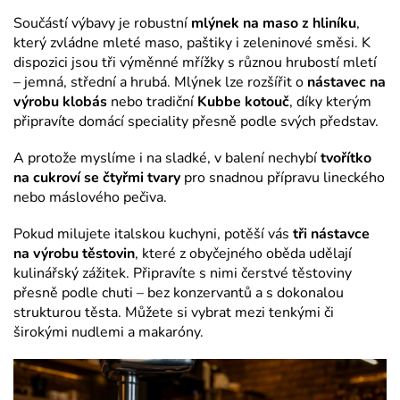
Součástí výbavy je robustní
mlýnek na maso z hliníku
,
který zvládne mleté maso, paštiky i zeleninové směsi. K
dispozici jsou tři výměnné mřížky s různou hrubostí mletí
– jemná, střední a hrubá. Mlýnek lze rozšířit o
nástavec na
výrobu klobás
nebo tradiční
Kubbe kotouč
, díky kterým
připravíte domácí speciality přesně podle svých představ.
A protože myslíme i na sladké, v balení nechybí
tvořítko
na cukroví se čtyřmi tvary
pro snadnou přípravu lineckého
nebo máslového pečiva.
Pokud milujete italskou kuchyni, potěší vás
tři nástavce
na výrobu těstovin
, které z obyčejného oběda udělají
kulinářský zážitek. Připravíte s nimi čerstvé těstoviny
přesně podle chuti – bez konzervantů a s dokonalou
strukturou těsta. Můžete si vybrat mezi tenkými či
širokými nudlemi a makaróny.