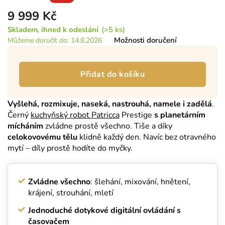
9 999 Kč
Měrná
Skladem
(>5 ks)
cena:
Možnosti doručení
Můžeme doručit do:
14.8.2026
Přidat do košíku
Vyšlehá, rozmixuje, naseká, nastrouhá, namele i zadělá
.
Černý
kuchyňský robot Patricca
Prestige
s planetárním
mícháním
zvládne prostě všechno. Tiše a díky
celokovovému tělu
klidně každý den. Navíc bez otravného
mytí – díly prostě hodíte do myčky.
Zvládne všechno
: šlehání, mixování, hnětení,
krájení, strouhání, mletí
Jednoduché dotykové digitální ovládání s
časovačem