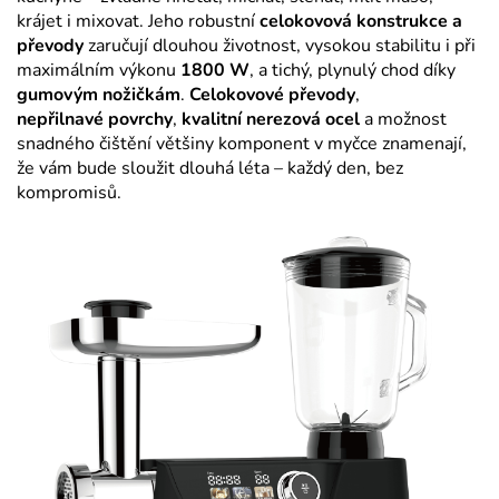
krájet i mixovat. Jeho robustní
celokovová konstrukce a
převody
zaručují dlouhou životnost, vysokou stabilitu i při
maximálním výkonu
1800 W
, a tichý, plynulý chod díky
gumovým nožičkám
.
Celokovové převody
,
nepřilnavé
povrchy
,
kvalitní nerezová ocel
a možnost
snadného čištění většiny komponent v myčce znamenají,
že vám bude sloužit dlouhá léta – každý den, bez
kompromisů.