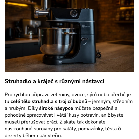
Struhadlo a kráječ s různými nástavci
Pro rychlou přípravu zeleniny, ovoce, sýrů nebo ořechů je
tu
celé tělo struhadla s trojicí bubnů
– jemným, středním
a hrubým. Díky
široké násypce
můžete bezpečně a
pohodlně zpracovávat i větší kusy potravin, aniž byste
museli přerušovat práci. Získáte tak dokonale
nastrouhané suroviny pro saláty, pomazánky, těsta či
dezerty během pár vteřin.