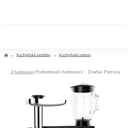
Přejít
na
obsah
Kuchyňské potřeby
Kuchyňské roboty
Průměrné
Podrobnosti hodnocení
Značka:
Patricca
2 hodnocení
hodnocení
produktu
je
5,0
z
5
hvězdiček.