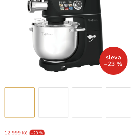
–23 %
12 999 Kč
–23 %