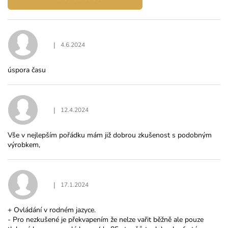
V
ý
p
i
|
4.6.2024
Hodnocení produktu je 5 z 5 hvězdiček.
s
h
úspora času
o
d
n
o
c
|
12.4.2024
Hodnocení produktu je 5 z 5 hvězdiček.
e
n
Vše v nejlepším pořádku mám již dobrou zkušenost s podobným
í
výrobkem,
|
17.1.2024
Hodnocení produktu je 4 z 5 hvězdiček.
+ Ovládání v rodném jazyce.
- Pro nezkušené je překvapením že nelze vařit běžně ale pouze