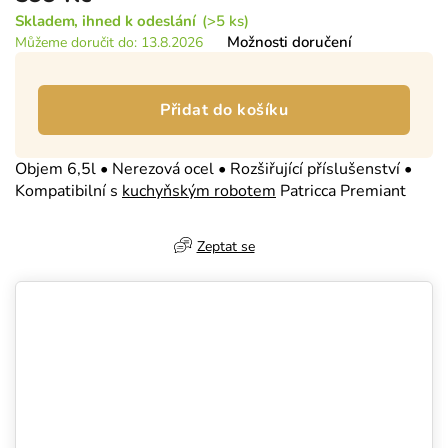
Měrná
Skladem
(>5 ks)
cena:
Možnosti doručení
Můžeme doručit do:
13.8.2026
Přidat do košíku
Objem 6,5l • Nerezová ocel • Rozšiřující příslušenství •
Kompatibilní s
kuchyňským robotem
Patricca Premiant
Zeptat se