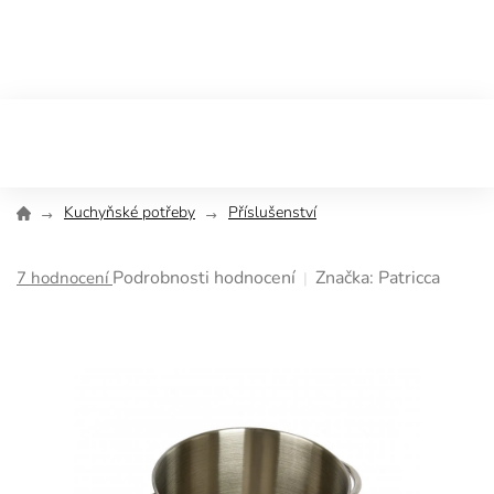
Přejít
na
obsah
Kuchyňské potřeby
Příslušenství
Průměrné
Podrobnosti hodnocení
Značka:
Patricca
7 hodnocení
hodnocení
produktu
je
4,9
z
5
hvězdiček.