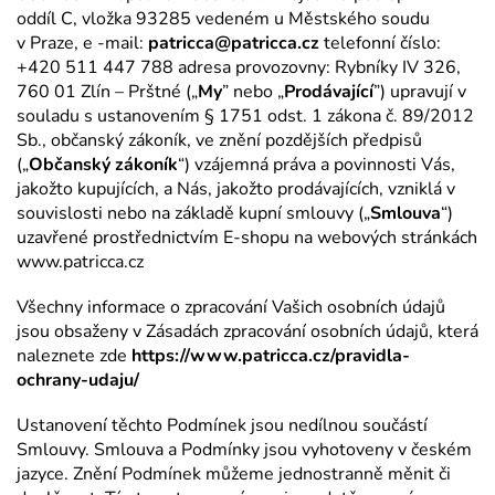
oddíl C, vložka 93285 vedeném u Městského soudu
v Praze, e -mail:
patricca@patricca.cz
telefonní číslo:
+420 511 447 788 adresa provozovny: Rybníky IV 326,
760 01 Zlín – Prštné („
My
” nebo „
Prodávající
”) upravují v
souladu s ustanovením § 1751 odst. 1 zákona č. 89/2012
Sb., občanský zákoník, ve znění pozdějších předpisů
(„
Občanský zákoník
“) vzájemná práva a povinnosti Vás,
jakožto kupujících, a Nás, jakožto prodávajících, vzniklá v
souvislosti nebo na základě kupní smlouvy („
Smlouva
“)
uzavřené prostřednictvím E-shopu na webových stránkách
www.patricca.cz
Všechny informace o zpracování Vašich osobních údajů
jsou obsaženy v Zásadách zpracování osobních údajů, která
naleznete zde
https://www.patricca.cz/pravidla-
ochrany-udaju/
Ustanovení těchto Podmínek jsou nedílnou součástí
Smlouvy. Smlouva a Podmínky jsou vyhotoveny v českém
jazyce. Znění Podmínek můžeme jednostranně měnit či