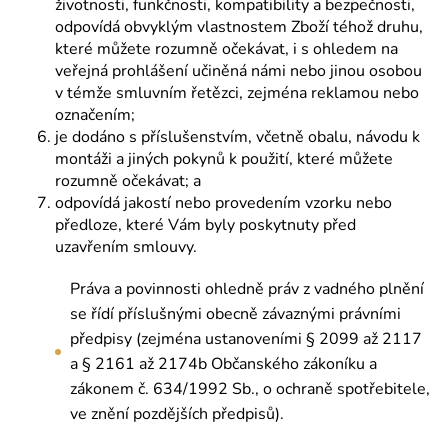
životnosti, funkčnosti, kompatibility a bezpečnosti,
odpovídá obvyklým vlastnostem Zboží téhož druhu,
které můžete rozumně očekávat, i s ohledem na
veřejná prohlášení učiněná námi nebo jinou osobou
v témže smluvním řetězci, zejména reklamou nebo
označením;
je dodáno s příslušenstvím, včetně obalu, návodu k
montáži a jiných pokynů k použití, které můžete
rozumně očekávat; a
odpovídá jakostí nebo provedením vzorku nebo
předloze, které Vám byly poskytnuty před
uzavřením smlouvy.
Práva a povinnosti ohledně práv z vadného plnění
se řídí příslušnými obecně závaznými právními
předpisy (zejména ustanoveními § 2099 až 2117
a § 2161 až 2174b Občanského zákoníku a
zákonem č. 634/1992 Sb., o ochraně spotřebitele,
ve znění pozdějších předpisů).