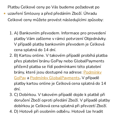
Platbu Celkové ceny po Vás budeme požadovat po
uzavření Smlouvy a před předáním Zboží. Úhradu
Celkové ceny můžete provést následujícími způsoby:
A) Bankovním převodem. Informace pro provedení
platby Vám zašleme v rámci potvrzení Objednávky.
V případě platby bankovním převodem je Celková
cena splatná do 14 dní.
B) Kartou online. V takovém případě probíhá platba
přes platební bránu GoPay nebo GlobalPayments
přičemž platba se řídí podmínkami této platební
brány, které jsou dostupné na adrese:
Podmínky
GoPay
a
Podmínky GlobalPayments
.
V případě
platby kartou online je Celková cena splatná do 14
dní.
C) Dobírkou. V takovém případě dojde k platbě při
doručení Zboží oproti předání Zboží. V případě platby
dobírkou je Celková cena splatná při převzetí Zboží.
D) Hotově při osobním odběru. Hotově lze hradit