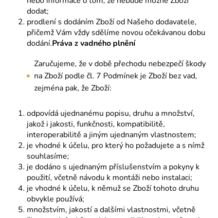
nebo informace o tom, že nebude možné Zboží
dodat;
prodlení s dodáním Zboží od Našeho dodavatele,
přičemž Vám vždy sdělíme novou očekávanou dobu
dodání.
Práva z vadného plnění
Zaručujeme, že v době přechodu nebezpečí škody
na Zboží podle čl. 7 Podmínek je Zboží bez vad,
zejména pak, že Zboží:
odpovídá ujednanému popisu, druhu a množství,
jakož i jakosti, funkčnosti, kompatibilitě,
interoperabilitě a jiným ujednaným vlastnostem;
je vhodné k účelu, pro který ho požadujete a s nímž
souhlasíme;
je dodáno s ujednaným příslušenstvím a pokyny k
použití, včetně návodu k montáži nebo instalaci;
je vhodné k účelu, k němuž se Zboží tohoto druhu
obvykle používá;
množstvím, jakostí a dalšími vlastnostmi, včetně