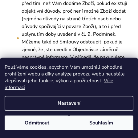
před tím, než Vám dodáme Zboží, pokud existují
objektivní důvody, proč není možné Zboží dodat
(zejména důvody na straně třetích osob nebo
důvody spočívající v povaze Zboží), a to i před
uplynutím doby uvedené v čl. 9. Podmínek.
Můžeme také od Smlouvy odstoupit, pokud je
zjevné, že jste uvedli v Objednávce záměrně
nesprávné informace. V případě, že nakupujete
zboží v rámci své podnikatelské činnosti, tedy jako
Používáme cookies, abychom Vám umožnili pohodlné
podnikatel, jsme oprávněni od Smlouvy odstoupit
prohlížení webu a díky analýze provozu webu neustále
kdykoli, i bez udání důvodu.
zlepšovali jeho funkce, výkon a použitelnost.
Více
informací
Nastavení
9.
Řešení sporů se spotřebiteli
Nejsme ve vztahu ke kupujícím vázáni žádnými
Odmítnout
Souhlasím
kodexy chování ve smyslu ustanovení § 1826