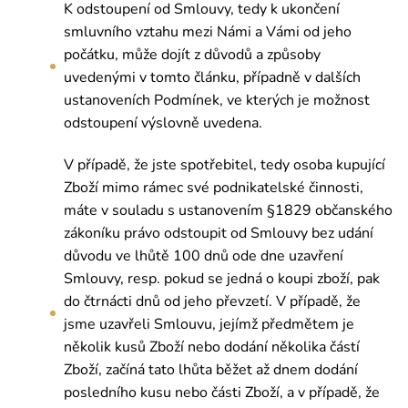
K odstoupení od Smlouvy, tedy k ukončení
smluvního vztahu mezi Námi a Vámi od jeho
počátku, může dojít z důvodů a způsoby
uvedenými v tomto článku, případně v dalších
ustanoveních Podmínek, ve kterých je možnost
odstoupení výslovně uvedena.
V případě, že jste spotřebitel, tedy osoba kupující
Zboží mimo rámec své podnikatelské činnosti,
máte v souladu s ustanovením §1829 občanského
zákoníku právo odstoupit od Smlouvy bez udání
důvodu ve lhůtě 100 dnů ode dne uzavření
Smlouvy, resp. pokud se jedná o koupi zboží, pak
do čtrnácti dnů od jeho převzetí. V případě, že
jsme uzavřeli Smlouvu, jejímž předmětem je
několik kusů Zboží nebo dodání několika částí
Zboží, začíná tato lhůta běžet až dnem dodání
posledního kusu nebo části Zboží, a v případě, že