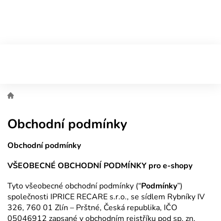
Přejít
na
obsah
Obchodní podmínky
Obchodní podmínky
VŠEOBECNÉ OBCHODNÍ PODMÍNKY pro e-shopy
Tyto všeobecné obchodní podmínky (“
Podmínky
”)
společnosti IPRICE RECARE s.r.o., se sídlem Rybníky IV
326, 760 01 Zlín – Prštné, Česká republika, IČO
05046912 zapsané v obchodním rejstříku pod sp. zn.