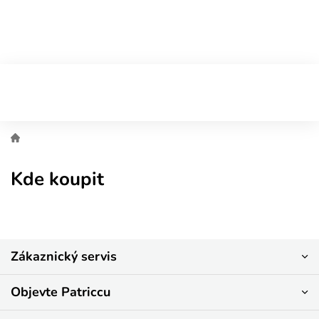
Přejít
na
obsah
Kde koupit
Z
Zákaznický servis
á
p
a
Objevte Patriccu
t