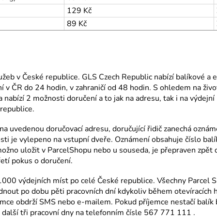
129 Kč
89 Kč
lužeb v České republice. GLS Czech Republic nabízí balíkové a 
ní v ČR do 24 hodin, v zahraničí od 48 hodin. S ohledem na život
bízí 2 možnosti doručení a to jak na adresu, tak i na výdejní m
republice.
it na uvedenou doručovací adresu, doručující řidič zanechá ozná
osti je vylepeno na vstupní dveře. Oznámení obsahuje číslo bal
 možno uložit v ParcelShopu nebo u souseda, je přepraven zpět 
etí pokus o doručení.
 1000 výdejních míst po celé České republice. Všechny Parcel S
dnout po dobu pěti pracovních dní kdykoliv během otevíracích 
říjemce obdrží SMS nebo e-mailem. Pokud příjemce nestačí balí
 další tři pracovní dny na telefonním čísle 567 771 111 .