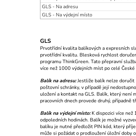
GLS - Na adresu
GLS - Na výdejní místo
GLS
Prvotřídní kvalita balíkových a expresních s
prvotřídní kvalitu. Blesková rychlost doruče
programu ThinkGreen. Tato přepravní služba na
více než 1000 výdejních míst po celé České 
Balík na adresu:
Jestliže balík nelze doruč
poštovní schránky, v případě její nedostupn
uložení a kontakt na GLS. Balík, který není
pracovních dnech provede druhý, případně tř
Balík na výdejní místo:
K dispozici více než
odpoledních hodinách. Balík je možné vyzve
balíku je nutné předložit PIN kód, který p
může si požádat o prodloužení úložní doby o