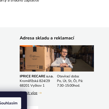
rty a snadno zaplatíte
Adresa skladu a reklamací
IPRICE RECARE s.r.o.
Otevírací doba:
Kroměřížská 824/29
Po, Út, St, Čt, Pá:
68201 Vyškov 1
7:30-15:00hod.
Zjistit více
Souhlasím