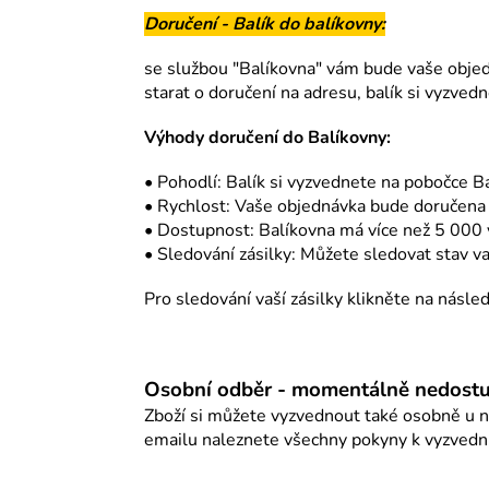
Doručení - Balík do balíkovny:
se službou "Balíkovna" vám bude vaše objed
starat o doručení na adresu, balík si vyzved
Výhody doručení do Balíkovny:
• Pohodlí: Balík si vyzvednete na pobočce B
• Rychlost: Vaše objednávka bude doručena
• Dostupnost: Balíkovna má více než 5 000 
• Sledování zásilky: Můžete sledovat stav vaš
Pro sledování vaší zásilky klikněte na násled
Osobní odběr - momentálně nedost
Zboží si můžete vyzvednout také osobně u n
emailu naleznete všechny pokyny k vyzvednu