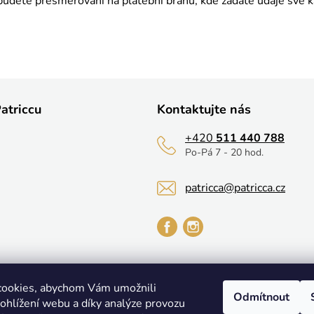
budete přesměrováni na platební bránu, kde zadáte údaje své ka
atriccu
Kontaktujte nás
+420
511 440 788
Po-Pá 7 - 20 hod.
patricca@patricca.cz
cookies, abychom Vám umožnili
Odmítnout
ohlížení webu a díky analýze provozu