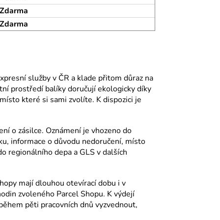
Zdarma
Zdarma
expresní služby v ČR a klade přitom důraz na
ní prostředí balíky doručují ekologicky díky
ísto které si sami zvolíte. K dispozici je
mení o zásilce. Oznámení je vhozeno do
íku, informace o důvodu nedoručení, místo
do regionálního depa a GLS v dalších
hopy mají dlouhou otevírací dobu i v
hodin zvoleného Parcel Shopu. K výdejí
k během pěti pracovních dnů vyzvednout,