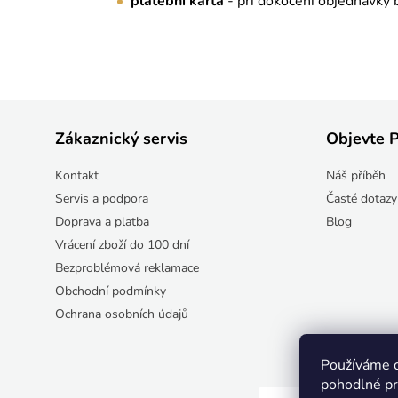
platební karta
- při dokočení objednávky 
Z
Zákaznický servis
Objevte P
á
p
Kontakt
Náš příběh
a
Servis a podpora
Časté dotazy
t
Doprava a platba
Blog
í
Vrácení zboží do 100 dní
Bezproblémová reklamace
Obchodní podmínky
Ochrana osobních údajů
Používáme 
pohodlné pr