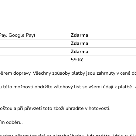
Pay, Google Pay)
Zdarma
Zdarma
Zdarma
59 Kč
běrem dopravy. Všechny způsoby platby jsou zahrnuty v ceně d
ru této možnosti obdržíte zálohový list se všemi údaji k platb
tou a při převzetí toto zboží uhradíte v hotovosti.
ním odběru.