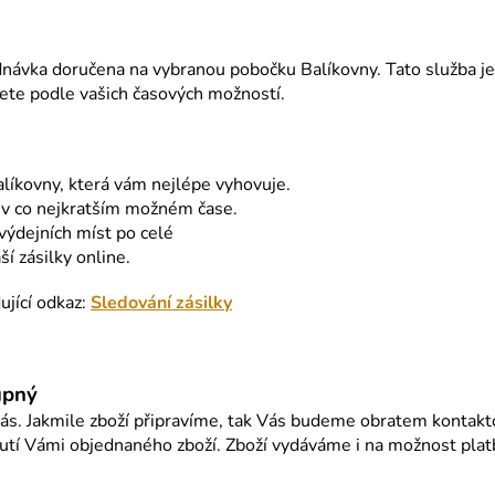
návka doručena na vybranou pobočku Balíkovny. Tato služba je
nete podle vašich časových možností.
alíkovny, která vám nejlépe vyhovuje.
 v co nejkratším možném čase.
výdejních míst po celé
í zásilky online.
ující odkaz:
Sledování zásilky
upný
ás. Jakmile zboží připravíme, tak Vás budeme obratem kontak
tí Vámi objednaného zboží. Zboží vydáváme i na možnost platb